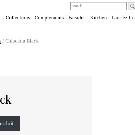
Collections
Complements
Facades
Kitchen
Laissez l’i
n
Calacatta Black
ack
roduit